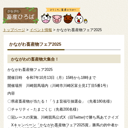
トップページ
>
イベント情報
> かながわ畜産物フェア2025
かながわ畜産物フェア2025
かながわの畜産物大集合！
かながわ畜産物フェア2025
開催日時 令和7年10月13日（月）15時から18時まで
開催場所 川崎競馬場内（川崎市川崎区富士見1丁目5番1号）
内容
〇県産畜産物が当たる！「うま旨福引抽選会」（先着180名様）
〇チャリティ－たまごくじ（先着200名様）
〇冠レースの実施、川崎競馬公式X（旧Twitter)で勝ち馬あてクイズ
Xキャンペーン「かながわ畜産物フェア2025賞」勝馬の的中者か