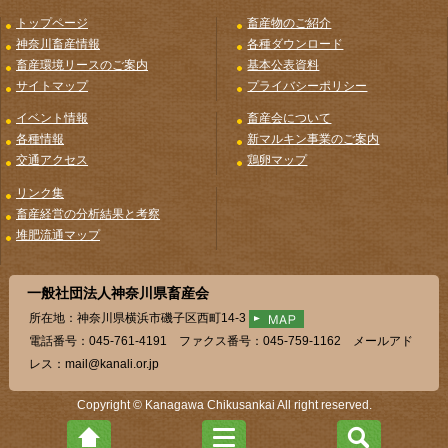
トップページ
畜産物のご紹介
神奈川畜産情報
各種ダウンロード
畜産環境リースのご案内
基本公表資料
サイトマップ
プライバシーポリシー
イベント情報
畜産会について
各種情報
新マルキン事業のご案内
交通アクセス
鶏卵マップ
リンク集
畜産経営の分析結果と考察
堆肥流通マップ
一般社団法人神奈川県畜産会
所在地：神奈川県横浜市磯子区西町14-3
電話番号：045-761-4191 ファクス番号：045-759-1162 メールアド
レス：mail@kanali.or.jp
Copyright © Kanagawa Chikusankai All right reserved.