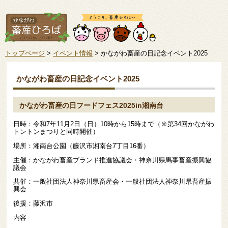
トップページ
>
イベント情報
> かながわ畜産の日記念イベント2025
かながわ畜産の日記念イベント2025
かながわ畜産の日フードフェス2025in湘南台
日時：令和7年11月2日（日）10時から15時まで（※第34回かながわ
トントンまつりと同時開催）
場所：湘南台公園（藤沢市湘南台7丁目16番）
主催：かながわ畜産ブランド推進協議会・神奈川県馬事畜産振興協
議会
共催：一般社団法人神奈川県畜産会・一般社団法人神奈川県畜産振
興会
後援：藤沢市
内容