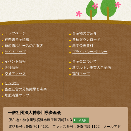
トップページ
畜産物のご紹介
神奈川畜産情報
各種ダウンロード
畜産環境リースのご案内
基本公表資料
サイトマップ
プライバシーポリシー
イベント情報
畜産会について
各種情報
新マルキン事業のご案内
交通アクセス
鶏卵マップ
リンク集
畜産経営の分析結果と考察
堆肥流通マップ
一般社団法人神奈川県畜産会
所在地：神奈川県横浜市磯子区西町14-3
電話番号：045-761-4191 ファクス番号：045-759-1162 メールアド