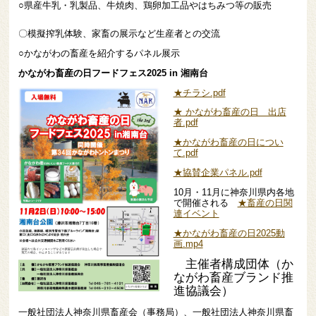
○県産牛乳・乳製品、牛焼肉、鶏卵加工品やはちみつ等の販売
〇模擬搾乳体験、家畜の展示など生産者との交流
○かながわの畜産を紹介するパネル展示
かながわ畜産の日フードフェス2025 in 湘南台
★チラシ.pdf
★ かながわ畜産の日 出店
者.pdf
★かながわ畜産の日につい
て.pdf
★協賛企業パネル.pdf
10月・11月に神奈川県内各地
で開催される
★畜産の日関
連イベント
★かながわ畜産の日2025動
画.mp4
主催者構成団体（
か
ながわ畜産ブランド推
進協議会）
一般社団法人神奈川県畜産会（事務局）、一般社団法人神奈川県畜