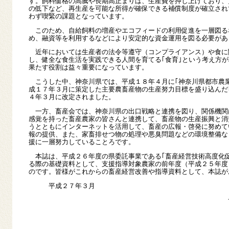
す。飼料価格の高騰や長期高止まりは、生産費を押し上げており、
の低下など、再生産を可能な所得が確保できる補償制度が確立され
わず喫緊の課題となっています。
このため、自給飼料の増産やエコフィードの利用促進を一層図る
め、融資等を利用するなどにより安定的な資金運用を図る必要があ
近年においては生産者の法令等遵守（コンプライアンス）や食に
し、健全な食生活を実践できる人間を育てる｢食育｣という考え方
果たす役割は益々重要になっています。
こうした中、神奈川県では、平成１８年４月に｢神奈川県都市農業
成１７年３月に策定した主要農畜産物の生産努力目標を盛り込んだ
４年３月に改定されました。
一方、畜産会では、神奈川県の出口戦略と連携を図り、関係機関
感覚を持った畜産農家の皆さんと連携して、畜産物の生産振興と消
うとともにインターネットを活用して、畜産の広報・啓発に努めて
報の提供、また、家畜排せつ物の処理や悪臭問題などの環境整備な
援に一層努力していることろです。
本誌は、平成２６年度の県委託事業である｢畜産経営技術高度化促
る際の基礎資料として、支援指導対象農家の前年度（平成２５年度
のです。皆様がこれからの畜産経営改善や指導資料として、本誌が
平成２７年３月
一般社団法人神奈川
会 長 髙 桑