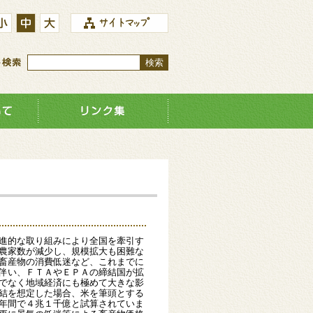
進的な取り組みにより全国を牽引す
農家数が減少し、規模拡大も困難な
畜産物の消費低迷など、これまでに
伴い、ＦＴＡやＥＰＡの締結国が拡
でなく地域経済にも極めて大きな影
結を想定した場合、米を筆頭とする
年間で４兆１千億と試算されていま