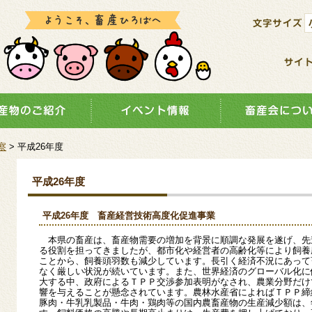
察
> 平成26年度
平成26年度
平成26年度 畜産経営技術高度化促進事業
本県の畜産は、畜産物需要の増加を背景に順調な発展を遂げ、先
る役割を担ってきましたが、都市化や経営者の高齢化等により飼養
ことから、飼養頭羽数も減少しています。長引く経済不況にあって
なく厳しい状況が続いています。また、世界経済のグローバル化に
大する中、政府によるＴＰＰ交渉参加表明がなされ、農業分野だけ
響を与えることが懸念されています。農林水産省によればＴＰＰ締
豚肉・牛乳乳製品・牛肉・鶏肉等の国内農畜産物の生産減少額は、