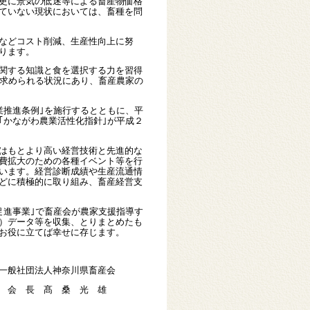
更に景気の低迷等による畜産物価格
ていない現状においては、畜種を問
などコスト削減、生産性向上に努
ります。
関する知識と食を選択する力を習得
が求められる状況にあり、畜産農家の
推進条例｣を施行するとともに、平
｢かながわ農業活性化指針｣が平成２
はもとより高い経営技術と先進的な
費拡大のための各種イベント等を行
います。経営診断成績や生産流通情
どに積極的に取り組み、畜産経営支
進事業｣で畜産会が農家支援指導す
）データ等を収集、とりまとめたも
お役に立てば幸せに存じます。
県畜産会
 光 雄