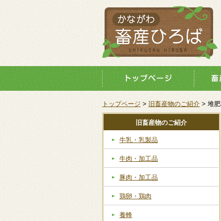
トップページ
>
旧畜産物のご紹介
> 堆肥
旧畜産物のご紹介
牛乳・乳製品
牛肉・加工品
豚肉・加工品
鶏卵・鶏肉
養蜂