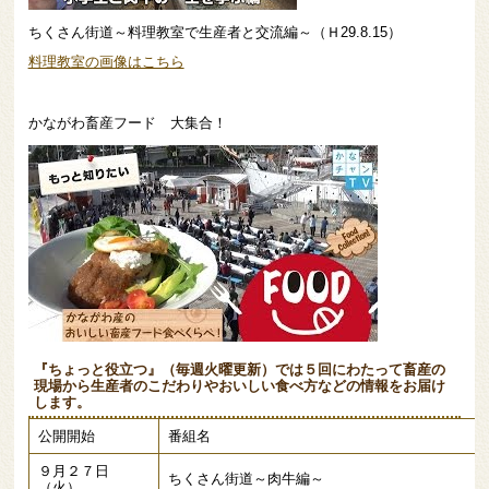
ちくさん街道～料理教室で生産者と交流編～（Ｈ29.8.15）
料理教室の画像はこちら
かながわ畜産フード 大集合！
『ちょっと役立つ』（毎週火曜更新）では５回にわたって畜産の
現場から生産者のこだわりやおいしい食べ方などの情報をお届け
します。
公開開始
番組名
９月２７日
ちくさん街道～肉牛編～
（火）