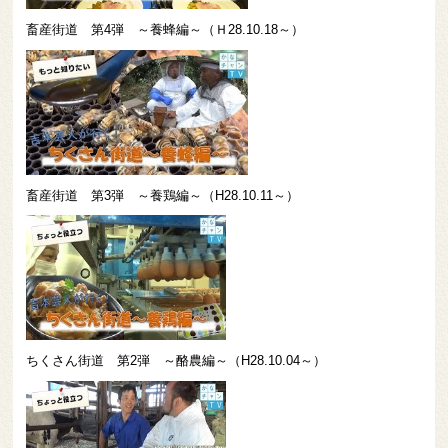
畜産街道 第4弾 ～養蜂編～（Ｈ28.10.18～）
畜産街道 第3弾 ～養鶏編～（H28.10.11～）
ちくさん街道 第2弾 ～酪農編～（H28.10.04～）