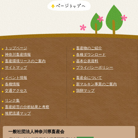
トップページ
畜産物のご紹介
神奈川畜産情報
各種ダウンロード
畜産環境リースのご案内
基本公表資料
サイトマップ
プライバシーポリシー
イベント情報
畜産会について
各種情報
新マルキン事業のご案内
交通アクセス
鶏卵マップ
リンク集
畜産経営の分析結果と考察
堆肥流通マップ
一般社団法人神奈川県畜産会