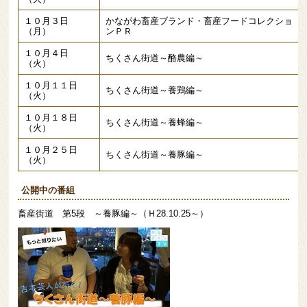
１０月３日
かながわ畜産ブランド・畜産フードコレクショ
（月）
ンＰＲ
１０月４日
ちくさん街道～酪農編～
（火）
１０月１１日
ちくさん街道～養鶏編～
（火）
１０月１８日
ちくさん街道～養蜂編～
（火）
１０月２５日
ちくさん街道～養豚編～
（火）
公開中の番組
畜産街道 第5段 ～養豚編～（Ｈ28.10.25～）