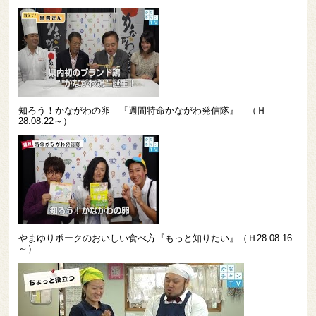
知ろう！かながわの卵 『週間特命かながわ発信隊』 （Ｈ
28.08.22～）
やまゆりポークのおいしい食べ方『もっと知りたい』（Ｈ28.08.16
～）