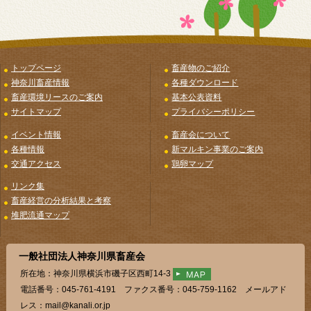
トップページ
畜産物のご紹介
神奈川畜産情報
各種ダウンロード
畜産環境リースのご案内
基本公表資料
サイトマップ
プライバシーポリシー
イベント情報
畜産会について
各種情報
新マルキン事業のご案内
交通アクセス
鶏卵マップ
リンク集
畜産経営の分析結果と考察
堆肥流通マップ
一般社団法人神奈川県畜産会
所在地：神奈川県横浜市磯子区西町14-3
電話番号：045-761-4191 ファクス番号：045-759-1162 メールアド
レス：mail@kanali.or.jp