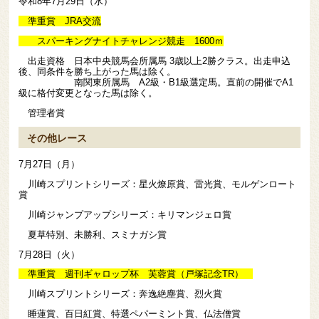
令和8年7月29日（水）
準重賞 JRA交流
スパーキングナイトチャレンジ競走 1600ｍ
出走資格 日本中央競馬会所属馬 3歳以上2勝クラス。出走申込
後、同条件を勝ち上がった馬は除く。
南関東所属馬 A2級・B1級選定馬。直前の開催でA1
級に格付変更となった馬は除く。
管理者賞
その他レース
7月27日（月）
川崎スプリントシリーズ：星火燎原賞、雷光賞、モルゲンロート
賞
川崎ジャンプアップシリーズ：キリマンジェロ賞
夏草特別、未勝利、スミナガシ賞
7月28日（火）
準重賞 週刊ギャロップ杯 芙蓉賞（戸塚記念TR）
川崎スプリントシリーズ：奔逸絶塵賞、烈火賞
睡蓮賞、百日紅賞、特選ペパーミント賞、仏法僧賞