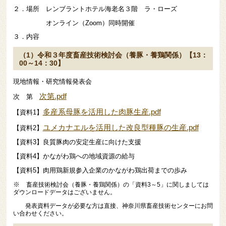
２．場所 レンブラントホテル海老名３階 ラ・ローズ
オンライン（Zoom）同時開催
３．内容
（1）令和３年度畜産技術検討会（養豚・養鶏関係）【13：
00～14：30】
現地情報・研究情報発表会
次第.pdf
次 第
多産系母豚を活用した肉豚生産.pdf
【資料1】
ユメカナエルを活用した改良型種豚の生産.pdf
【資料2】
【資料3】良質豚肉の安定生産に向けた支援
【資料4】かながわ鶏への地域資源の給与
【資料5】肉用鶏新規参入企業のかながわ鶏出荷までの歩み
※
畜産技術検討会（養豚・養鶏関係）の「資料3～5」に関しましては
ダウンロードデータはございません。
発表資料データが必要な方は直接、神奈川県畜産技術センターに
お問
い合わせください。