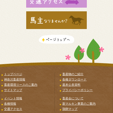
トップページ
畜産物のご紹介
神奈川畜産情報
各種ダウンロード
畜産環境リースのご案内
基本公表資料
サイトマップ
プライバシーポリシー
イベント情報
畜産会について
各種情報
新マルキン事業のご案内
交通アクセス
鶏卵マップ