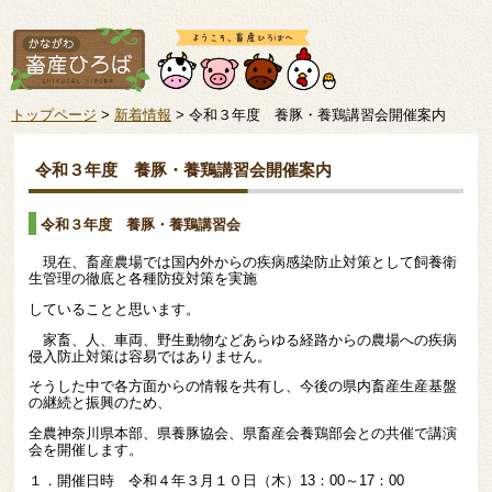
トップページ
>
新着情報
> 令和３年度 養豚・養鶏講習会開催案内
令和３年度 養豚・養鶏講習会開催案内
令和３年度 養豚・養鶏講習会
現在、畜産農場では国内外からの疾病感染防止対策として飼養衛
生管理の徹底と各種防疫対策を実施
していることと思います。
家畜、人、車両、野生動物などあらゆる経路からの農場への疾病
侵入防止対策は容易ではありません。
そうした中で各方面からの情報を共有し、今後の県内畜産生産基盤
の継続と振興のため、
全農神奈川県本部、県養豚協会、県畜産会養鶏部会との共催で講演
会を開催します。
１．開催日時 令和４年３月１０日（木）13：00～17：00