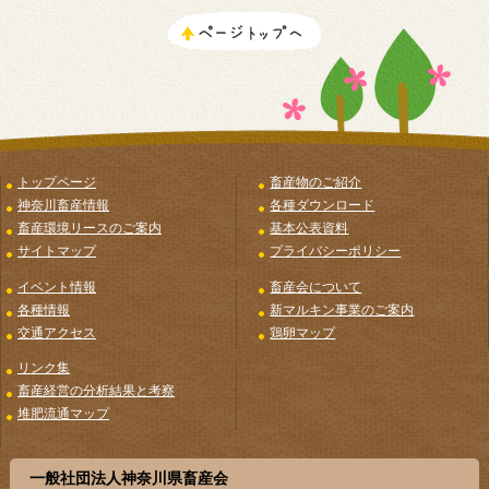
トップページ
畜産物のご紹介
神奈川畜産情報
各種ダウンロード
畜産環境リースのご案内
基本公表資料
サイトマップ
プライバシーポリシー
イベント情報
畜産会について
各種情報
新マルキン事業のご案内
交通アクセス
鶏卵マップ
リンク集
畜産経営の分析結果と考察
堆肥流通マップ
一般社団法人神奈川県畜産会