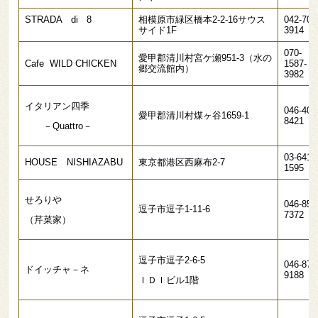
STRADA di 8
相模原市緑区橋本2-2-16サウス
042-703
サイド1F
3914
070-
愛甲郡清川村宮ケ瀬951-3（水の
Cafe WILD CHICKEN
1587-
郷交流館内）
3982
イタリアン四季
046-404
愛甲郡清川村煤ヶ谷1659-1
8421
－Quattro－
03-6418
HOUSE NISHIAZABU
東京都港区西麻布2-7
1595
せろりや
046-854
逗子市逗子1-11-6
7372
（芹菜家）
逗子市逗子2-6-5
046-872
ドイッチャ－ネ
9188
ＩＤＩビル1階