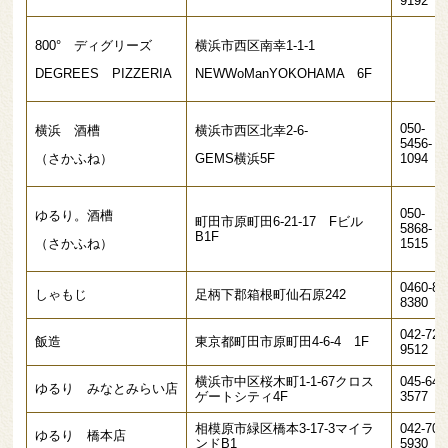
9192
800° ディグリーズ
横浜市西区南幸1-1-1
DEGREES PIZZERIA
NEWWoManYOKOHAMA 6F
050-
横浜 酒槽
横浜市西区北幸2-6-
5456-
（さかふね）
GEMS横浜5F
1094
050-
ゆるり。酒槽
町田市原町田6-21-17 Fビル
5868-
B1F
（さかふね）
1515
0460-83
しゃもじ
足柄下郡箱根町仙石原242
8380
042-721
飯造
東京都町田市原町田4-6-4 1F
9512
横浜市中区桜木町1-1-67クロス
045-640
ゆるり みなとみらい店
ゲートシティ4F
3577
相模原市緑区橋本3-17-3マイラ
042-700
ゆるり 橋本店
ンドB1
5930