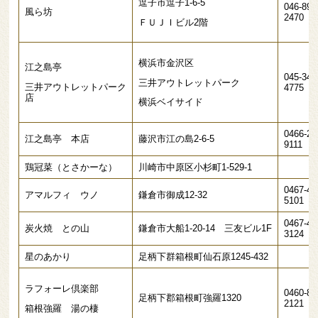
逗子市逗子1-6-5
046-890
風ら坊
2470
ＦＵＪＩビル2階
横浜市金沢区
江之島亭
045-349
三井アウトレットパーク
三井アウトレットパーク
4775
店
横浜ベイサイド
0466-22
江之島亭 本店
藤沢市江の島2-6-5
9111
鶏冠菜（とさかーな）
川崎市中原区小杉町1-529-1
0467-40
アマルフィ ウノ
鎌倉市御成12-32
5101
0467-44
炭火焼 との山
鎌倉市大船1-20-14 三友ビル1F
3124
星のあかり
足柄下群箱根町仙石原1245-432
ラフォーレ倶楽部
0460-82
足柄下郡箱根町強羅1320
2121
箱根強羅 湯の棲