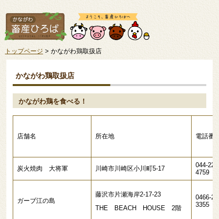
トップページ
> かながわ鶏取扱店
かながわ鶏取扱店
かながわ鶏を食べる！
店舗名
所在地
電話番
044-222
炭火焼肉 大将軍
川崎市川崎区小川町5-17
4759
藤沢市片瀬海岸2-17-23
0466-22
ガーブ江の島
3355
THE BEACH HOUSE 2階