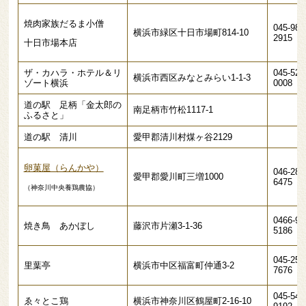
焼肉家族だるま小僧
045-981
横浜市緑区十日市場町814-10
2915
十日市場本店
ザ・カハラ・ホテル＆リ
045-522
横浜市西区みなとみらい1-1-3
ゾート横浜
0008
道の駅 足柄「金太郎の
南足柄市竹松1117-1
ふるさと」
道の駅 清川
愛甲郡清川村煤ヶ谷2129
卵菓屋（らんかや）
046-281
愛甲郡愛川町三増1000
6475
（神奈川中央養鶏農協）
0466-98
焼き鳥 あかぼし
藤沢市片瀬3-1-36
5186
045-251
横浜市中区福富町仲通3-2
里葉亭
7676
045-548
ゑ々とこ鶏
横浜市神奈川区鶴屋町2-16-10