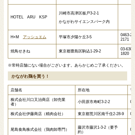
川崎市高津区板戸3-2-1
HOTEL ARU KSP
かながわサイエンスパーク内
0463-27
H×M
アッシュエム
平塚市夕陽ケ丘3-5
2171
03-6304
焼鳥せきね
東京都豊島区駒込1-29-2
1820
※常時店舗にない場合がございます。あらかじめご了承ください。
かながわ鶏を買う！
店舗名
所在地
電
株式会社川口又治商店（卸売業
小田原市寿町3-2-2
04
者）
株式会社伊藤商店（精肉会社）
東京都荒川区南千住2-28-9
03
藤沢市藤沢1-3-2（要予
尾島食鳥株式会社（鶏肉卸専門）
04
約）