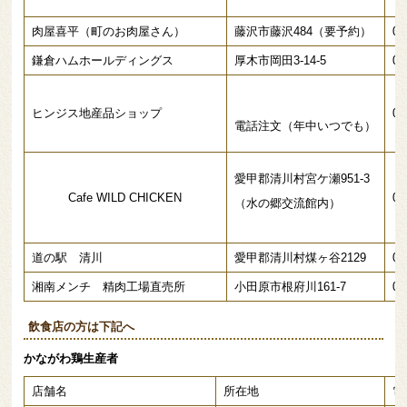
肉屋喜平（町のお肉屋さん）
藤沢市藤沢484（要予約）
04
鎌倉ハムホールディングス
厚木市岡田3-14-5
04
ヒンジス地産品ショップ
04
電話注文（年中いつでも）
愛甲郡清川村宮ケ瀬951-3
Cafe WILD CHICKEN
07
（水の郷交流館内）
道の駅 清川
愛甲郡清川村煤ヶ谷2129
07
湘南メンチ 精肉工場直売所
小田原市根府川161-7
04
飲食店の方は下記へ
かながわ鶏生産者
店舗名
所在地
電