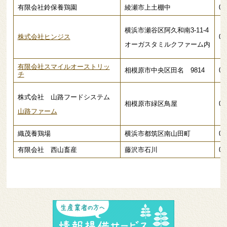
有限会社鈴保養鶏園
綾瀬市上土棚中
04
横浜市瀬谷区阿久和南3-11-4
株式会社ヒンジス
04
オーガスタミルクファーム内
有限会社スマイルオーストリッ
相模原市中央区田名 9814
09
チ
株式会社 山路フードシステム
相模原市緑区鳥屋
04
山路ファーム
織茂養鶏場
横浜市都筑区南山田町
04
有限会社 西山畜産
藤沢市石川
04